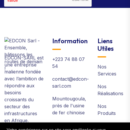
Information
Liens
Utiles
EDCON-SARL est
+223 74 88 07
une entreprise
54
Nos
malienne fondée
Services
avec l’ambition de
contact@edcon-
répondre aux
sarl.com
Nos
besoins
Réalisations
Mountougoula,
croissants du
près de l'usine
Nos
secteur des
de fer chinoise
Produits
infrastructures
en Afrique.
Votre expérience sur ce site sera améliorée si vous