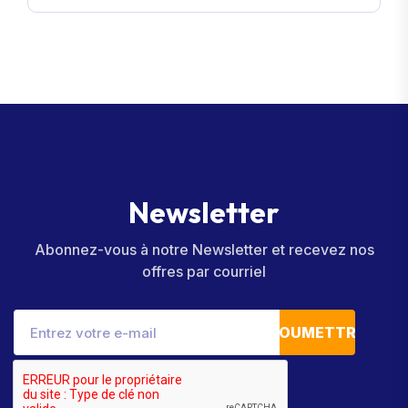
N
e
w
s
l
e
t
t
e
r
Abonnez-vous à notre Newsletter et recevez nos
offres par courriel
SOUMETTRE